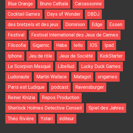
Blue Orange
Bruno Cathala
Carcassonne
Cocktail Games
Days of Wonder
DBDJ
des bretzels et des jeux
Dominion
Edge
Essen
Festival
Festival International des Jeux de Cannes
Filosofia
Gigamic
Haba
Iello
IOS
Ipad
Iphone
Jeu de rôle
Jeux de Société
KickStarter
Le Scorpion Masqué
Libellud
Lucky Duck Games
Ludonaute
Martin Wallace
Matagot
origames
Paris est Ludique
podcast
Ravensburger
Reiner Knizia
Repos Production
Sherlock Holmes Detective Conseil
Spiel des Jahres
Théo Rivière
Ystari
éditeur