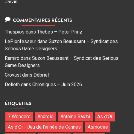
Jarvin
COMMENTAIRES RÉCENTS
Thespios
dans
Thebes – Peter Prinz
LePionfesseur
dans
Suzon Beaussant – Syndicat des
Serious Game Designers
Ramiro
dans
Suzon Beaussant – Syndicat des Serious
Game Designers
Grovast
dans
Débrief
Delloth
dans
Chroniques – Juin 2026
ÉTIQUETTES
7 Wonders
Android
Antoine Bauza
As d'Or
As d'Or - Jeu de l'année de Cannes
Asmodee