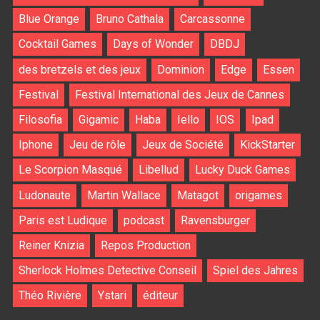
Blue Orange
Bruno Cathala
Carcassonne
Cocktail Games
Days of Wonder
DBDJ
des bretzels et des jeux
Dominion
Edge
Essen
Festival
Festival International des Jeux de Cannes
Filosofia
Gigamic
Haba
Iello
IOS
Ipad
Iphone
Jeu de rôle
Jeux de Société
KickStarter
Le Scorpion Masqué
Libellud
Lucky Duck Games
Ludonaute
Martin Wallace
Matagot
origames
Paris est Ludique
podcast
Ravensburger
Reiner Knizia
Repos Production
Sherlock Holmes Detective Conseil
Spiel des Jahres
Théo Rivière
Ystari
éditeur