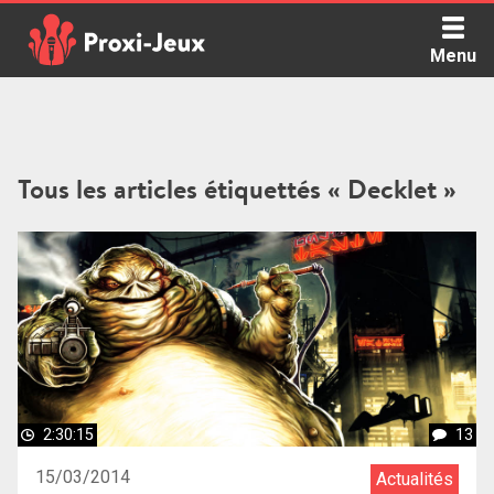
Skip
to
Menu
content
Proxi Jeux - Le podcast qui vous parle de jeux de société
Tous les articles étiquettés « Decklet »
2:30:15
13
15/03/2014
Actualités