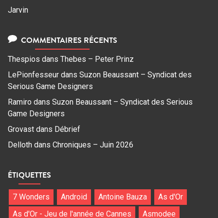
Jarvin
COMMENTAIRES RÉCENTS
Thespios
dans
Thebes – Peter Prinz
LePionfesseur
dans
Suzon Beaussant – Syndicat des
Serious Game Designers
Ramiro
dans
Suzon Beaussant – Syndicat des Serious
Game Designers
Grovast
dans
Débrief
Delloth
dans
Chroniques – Juin 2026
ÉTIQUETTES
7 Wonders
Android
Antoine Bauza
As d'Or
As d'Or - Jeu de l'année de Cannes
Asmodee