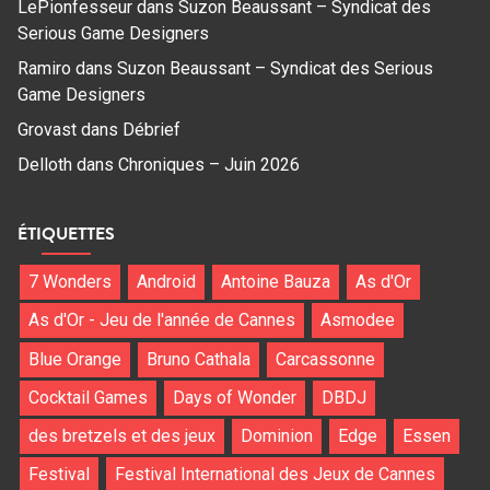
LePionfesseur
dans
Suzon Beaussant – Syndicat des
Serious Game Designers
Ramiro
dans
Suzon Beaussant – Syndicat des Serious
Game Designers
Grovast
dans
Débrief
Delloth
dans
Chroniques – Juin 2026
ÉTIQUETTES
7 Wonders
Android
Antoine Bauza
As d'Or
As d'Or - Jeu de l'année de Cannes
Asmodee
Blue Orange
Bruno Cathala
Carcassonne
Cocktail Games
Days of Wonder
DBDJ
des bretzels et des jeux
Dominion
Edge
Essen
Festival
Festival International des Jeux de Cannes