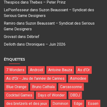
Thespios
dans
Thebes – Peter Prinz
LePionfesseur
dans
Suzon Beaussant – Syndicat des
Serious Game Designers
Ramiro
dans
Suzon Beaussant – Syndicat des Serious
Game Designers
Grovast
dans
Débrief
Delloth
dans
Chroniques – Juin 2026
ÉTIQUETTES
7 Wonders
Android
Antoine Bauza
As d'Or
As d'Or - Jeu de l'année de Cannes
Asmodee
Blue Orange
Bruno Cathala
Carcassonne
Cocktail Games
Days of Wonder
DBDJ
des bretzels et des jeux
Dominion
Edge
Essen