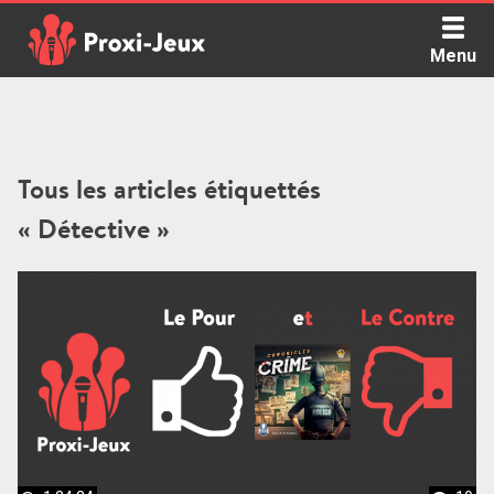
Skip
to
Menu
content
Proxi Jeux - Le podcast qui vous parle de jeux de société
Tous les articles étiquettés
« Détective »