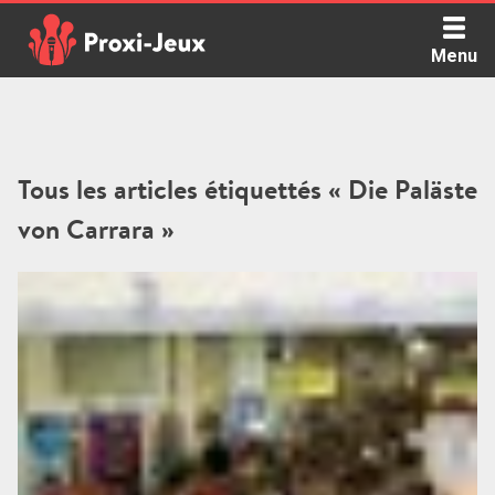
Skip
to
Menu
content
Proxi Jeux - Le podcast qui vous parle de jeux de société
Tous les articles étiquettés « Die Paläste
von Carrara »