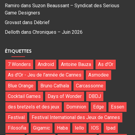
Ramiro
dans
Suzon Beaussant – Syndicat des Serious
Game Designers
Grovast
dans
Débrief
Delloth
dans
Chroniques – Juin 2026
ÉTIQUETTES
7 Wonders
Android
Antoine Bauza
As d'Or
As d'Or - Jeu de l'année de Cannes
Asmodee
Blue Orange
Bruno Cathala
Carcassonne
Cocktail Games
Days of Wonder
DBDJ
des bretzels et des jeux
Dominion
Edge
Essen
Festival
Festival International des Jeux de Cannes
Filosofia
Gigamic
Haba
Iello
IOS
Ipad