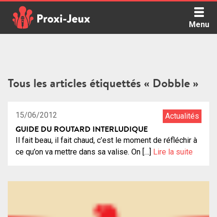
Skip
to
Menu
content
Proxi Jeux - Le podcast qui vous parle de jeux de société
Tous les articles étiquettés « Dobble »
0:59:18
25
15/06/2012
Actualités
GUIDE DU ROUTARD INTERLUDIQUE
Il fait beau, il fait chaud, c’est le moment de réfléchir à
ce qu’on va mettre dans sa valise. On […]
Lire la suite