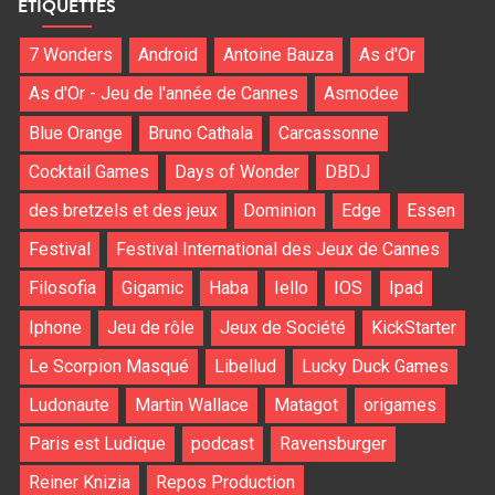
ÉTIQUETTES
7 Wonders
Android
Antoine Bauza
As d'Or
As d'Or - Jeu de l'année de Cannes
Asmodee
Blue Orange
Bruno Cathala
Carcassonne
Cocktail Games
Days of Wonder
DBDJ
des bretzels et des jeux
Dominion
Edge
Essen
Festival
Festival International des Jeux de Cannes
Filosofia
Gigamic
Haba
Iello
IOS
Ipad
Iphone
Jeu de rôle
Jeux de Société
KickStarter
Le Scorpion Masqué
Libellud
Lucky Duck Games
Ludonaute
Martin Wallace
Matagot
origames
Paris est Ludique
podcast
Ravensburger
Reiner Knizia
Repos Production