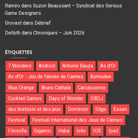
Ramiro
dans
Suzon Beaussant – Syndicat des Serious
Game Designers
Grovast
dans
Débrief
Delloth
dans
Chroniques – Juin 2026
ÉTIQUETTES
7 Wonders
Android
Antoine Bauza
As d'Or
As d'Or - Jeu de l'année de Cannes
Asmodee
Blue Orange
Bruno Cathala
Carcassonne
Cocktail Games
Days of Wonder
DBDJ
des bretzels et des jeux
Dominion
Edge
Essen
Festival
Festival International des Jeux de Cannes
Filosofia
Gigamic
Haba
Iello
IOS
Ipad