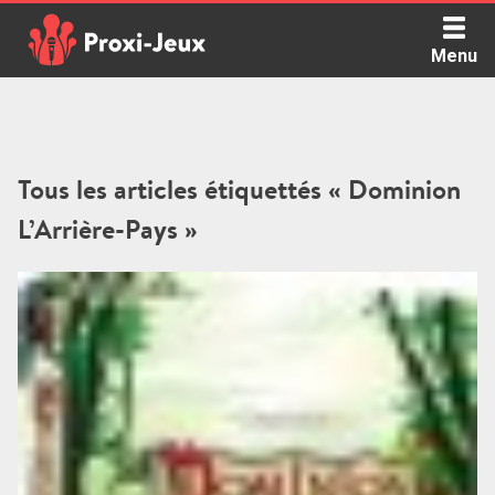
Skip
to
Menu
content
Proxi Jeux - Le podcast qui vous parle de jeux de société
Tous les articles étiquettés « Dominion
L’Arrière-Pays »