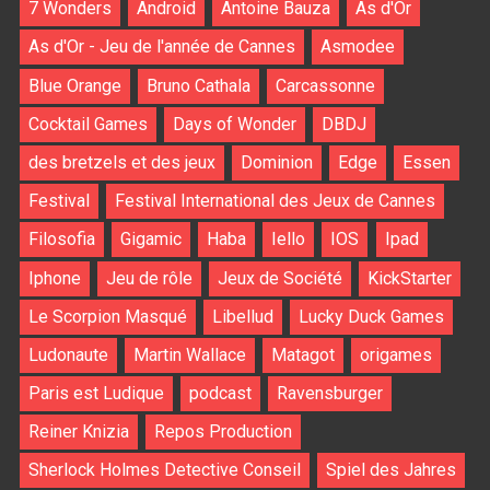
7 Wonders
Android
Antoine Bauza
As d'Or
As d'Or - Jeu de l'année de Cannes
Asmodee
Blue Orange
Bruno Cathala
Carcassonne
Cocktail Games
Days of Wonder
DBDJ
des bretzels et des jeux
Dominion
Edge
Essen
Festival
Festival International des Jeux de Cannes
Filosofia
Gigamic
Haba
Iello
IOS
Ipad
Iphone
Jeu de rôle
Jeux de Société
KickStarter
Le Scorpion Masqué
Libellud
Lucky Duck Games
Ludonaute
Martin Wallace
Matagot
origames
Paris est Ludique
podcast
Ravensburger
Reiner Knizia
Repos Production
Sherlock Holmes Detective Conseil
Spiel des Jahres