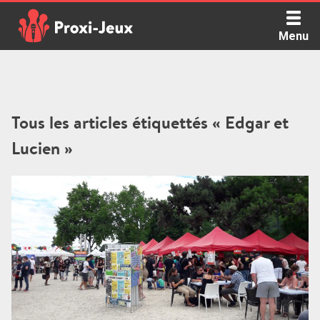
Skip
to
Menu
content
Proxi Jeux - Le podcast qui vous parle de jeux de société
Tous les articles étiquettés « Edgar et
Lucien »