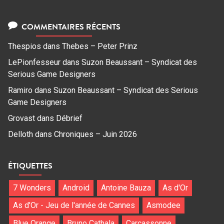
COMMENTAIRES RÉCENTS
Thespios
dans
Thebes – Peter Prinz
LePionfesseur
dans
Suzon Beaussant – Syndicat des
Serious Game Designers
Ramiro
dans
Suzon Beaussant – Syndicat des Serious
Game Designers
Grovast
dans
Débrief
Delloth
dans
Chroniques – Juin 2026
ÉTIQUETTES
7 Wonders
Android
Antoine Bauza
As d'Or
As d'Or - Jeu de l'année de Cannes
Asmodee
Blue Orange
Bruno Cathala
Carcassonne