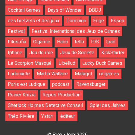
Cocktail Games
Days of Wonder
DBDJ
des bretzels et des jeux
Dominion
Edge
Essen
Festival
Festival International des Jeux de Cannes
Filosofia
Gigamic
Haba
Iello
IOS
Ipad
Iphone
Jeu de rôle
Jeux de Société
KickStarter
Le Scorpion Masqué
Libellud
Lucky Duck Games
Ludonaute
Martin Wallace
Matagot
origames
Paris est Ludique
podcast
Ravensburger
Reiner Knizia
Repos Production
Sherlock Holmes Detective Conseil
Spiel des Jahres
Théo Rivière
Ystari
éditeur
© Proxi-Jeux 2026