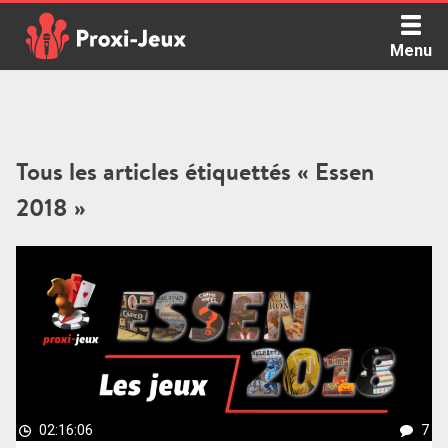
Skip
to
Menu
content
Proxi Jeux - Le podcast qui vous parle de jeux de société
Tous les articles étiquettés « Essen
2018 »
02:16:06
7