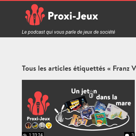
Skip
to
content
Proxi Jeux - Le podcast qui vous parle de jeux de soc
Le podcast qui vous parle de jeux de société
Tous les articles étiquettés « Franz 
1:33:24
3