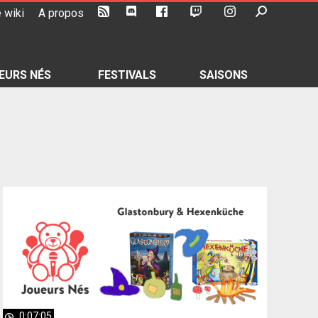
 wiki
A propos
EURS NÉS
FESTIVALS
SAISONS
0:07:05