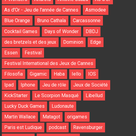
As d'Or - Jeu de l'année de Cannes
Asmodee
Blue Orange
Bruno Cathala
Carcassonne
Cocktail Games
Days of Wonder
DBDJ
des bretzels et des jeux
Dominion
Edge
Essen
Festival
Festival International des Jeux de Cannes
Filosofia
Gigamic
Haba
Iello
IOS
Ipad
Iphone
Jeu de rôle
Jeux de Société
KickStarter
Le Scorpion Masqué
Libellud
Lucky Duck Games
Ludonaute
Martin Wallace
Matagot
origames
Paris est Ludique
podcast
Ravensburger