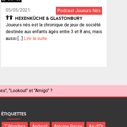
05/05/2021
Podcast Joueurs Nés
HEXENKÜCHE & GLASTONBURY
Joueurs nés est la chronique de jeux de société
destinée aux enfants âgés entre 3 et 8 ans, mais
aussi […]
Lire la suite
s", "Lookout" et "Amigo" ?
ÉTIQUETTES
7 Wonders
Android
Antoine Bauza
As d'Or