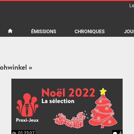
Le
iété
ÉMISSIONS
CHRONIQUES
JOU
Vohwinkel »
01:23:07
4