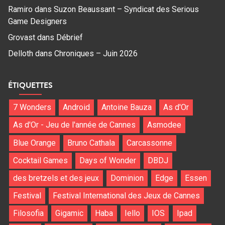
Ramiro
dans
Suzon Beaussant – Syndicat des Serious
Game Designers
Grovast
dans
Débrief
Delloth
dans
Chroniques – Juin 2026
ÉTIQUETTES
7 Wonders
Android
Antoine Bauza
As d'Or
As d'Or - Jeu de l'année de Cannes
Asmodee
Blue Orange
Bruno Cathala
Carcassonne
Cocktail Games
Days of Wonder
DBDJ
des bretzels et des jeux
Dominion
Edge
Essen
Festival
Festival International des Jeux de Cannes
Filosofia
Gigamic
Haba
Iello
IOS
Ipad