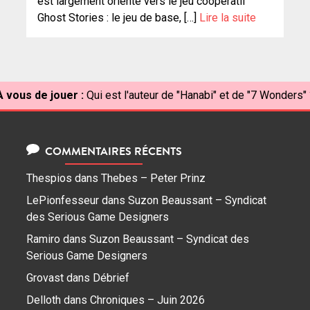
est largement orienté vers le jeu coopératif
Ghost Stories : le jeu de base, […]
Lire la suite
À vous de jouer :
Qui est l'auteur de "Hanabi" et de "7 Wonders" 
COMMENTAIRES RÉCENTS
Thespios
dans
Thebes – Peter Prinz
LePionfesseur
dans
Suzon Beaussant – Syndicat
des Serious Game Designers
Ramiro
dans
Suzon Beaussant – Syndicat des
Serious Game Designers
Grovast
dans
Débrief
Delloth
dans
Chroniques – Juin 2026