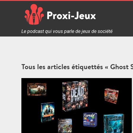
Skip
to
content
Proxi Jeux - Le podcast qui vous parle de jeux de soc
Le podcast qui vous parle de jeux de société
Tous les articles étiquettés « Ghost 