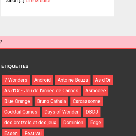
salon […]
Lire la suite
?
ÉTIQUETTES
7 Wonders
Android
Antoine Bauza
As d'Or
As d'Or - Jeu de l'année de Cannes
Asmodee
Blue Orange
Bruno Cathala
Carcassonne
Cocktail Games
Days of Wonder
DBDJ
des bretzels et des jeux
Dominion
Edge
Essen
Festival