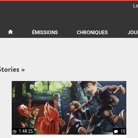
Le
iété
ÉMISSIONS
CHRONIQUES
JOU
Stories »
1:48:25
10