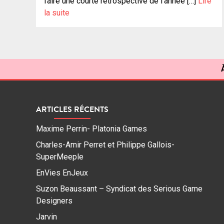
faire une courte rétrospective de l’année […]
Lire
la suite
ARTICLES RÉCENTS
Maxime Perrin- Platonia Games
Charles-Amir Perret et Philippe Gallois-
SuperMeeple
EnVies EnJeux
Suzon Beaussant – Syndicat des Serious Game
Designers
Jarvin