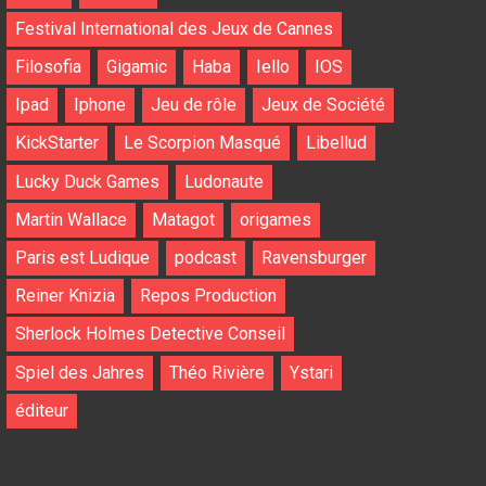
Festival International des Jeux de Cannes
Filosofia
Gigamic
Haba
Iello
IOS
Ipad
Iphone
Jeu de rôle
Jeux de Société
KickStarter
Le Scorpion Masqué
Libellud
Lucky Duck Games
Ludonaute
Martin Wallace
Matagot
origames
Paris est Ludique
podcast
Ravensburger
Reiner Knizia
Repos Production
Sherlock Holmes Detective Conseil
Spiel des Jahres
Théo Rivière
Ystari
éditeur