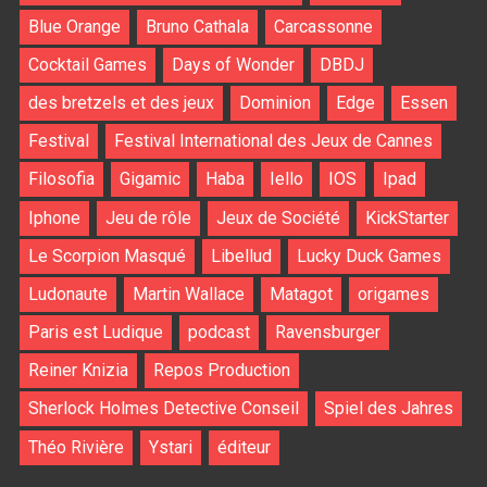
Blue Orange
Bruno Cathala
Carcassonne
Cocktail Games
Days of Wonder
DBDJ
des bretzels et des jeux
Dominion
Edge
Essen
Festival
Festival International des Jeux de Cannes
Filosofia
Gigamic
Haba
Iello
IOS
Ipad
Iphone
Jeu de rôle
Jeux de Société
KickStarter
Le Scorpion Masqué
Libellud
Lucky Duck Games
Ludonaute
Martin Wallace
Matagot
origames
Paris est Ludique
podcast
Ravensburger
Reiner Knizia
Repos Production
Sherlock Holmes Detective Conseil
Spiel des Jahres
Théo Rivière
Ystari
éditeur