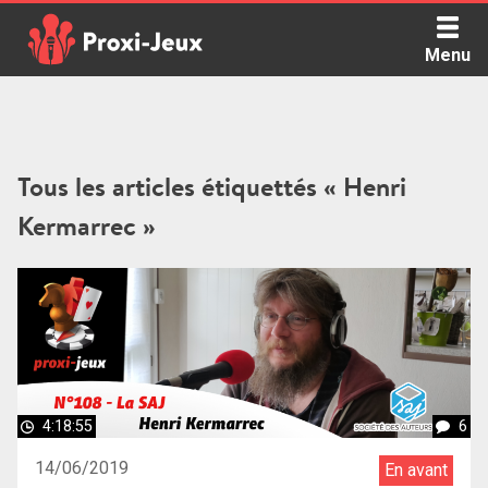
Skip
to
Menu
content
Proxi Jeux - Le podcast qui vous parle de jeux de société
Tous les articles étiquettés « Henri
Kermarrec »
4:18:55
6
14/06/2019
En avant