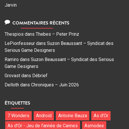
Jarvin
COMMENTAIRES RÉCENTS
Thespios
dans
Thebes – Peter Prinz
LePionfesseur
dans
Suzon Beaussant – Syndicat des
Serious Game Designers
Ramiro
dans
Suzon Beaussant – Syndicat des Serious
Game Designers
Grovast
dans
Débrief
Delloth
dans
Chroniques – Juin 2026
ÉTIQUETTES
7 Wonders
Android
Antoine Bauza
As d'Or
As d'Or - Jeu de l'année de Cannes
Asmodee