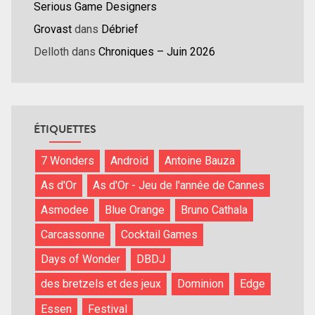
Serious Game Designers
Grovast
dans
Débrief
Delloth
dans
Chroniques – Juin 2026
ÉTIQUETTES
7 Wonders
Android
Antoine Bauza
As d'Or
As d'Or - Jeu de l'année de Cannes
Asmodee
Blue Orange
Bruno Cathala
Carcassonne
Cocktail Games
Days of Wonder
DBDJ
des bretzels et des jeux
Dominion
Edge
Essen
Festival