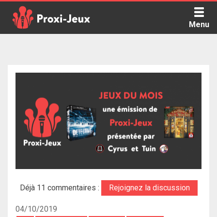
Skip
to
Menu
content
Proxi Jeux - Le podcast qui vous parle de jeux de société
Déjà 11 commentaires :
Rejoignez la discussion
04/10/2019