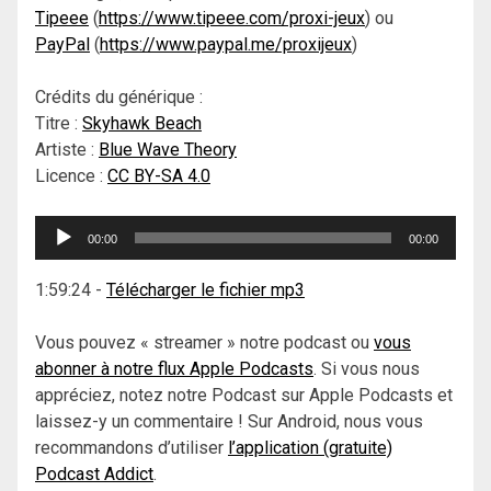
Tipeee
(
https://www.tipeee.com/proxi-jeux
) ou
PayPal
(
https://www.paypal.me/proxijeux
)
Crédits du générique :
Titre :
Skyhawk Beach
Artiste :
Blue Wave Theory
Licence :
CC BY-SA 4.0
Lecteur
00:00
00:00
audio
1:59:24
-
Télécharger le fichier mp3
Vous pouvez « streamer » notre podcast ou
vous
abonner à notre flux Apple Podcasts
. Si vous nous
appréciez, notez notre Podcast sur Apple Podcasts et
laissez-y un commentaire ! Sur Android, nous vous
recommandons d’utiliser
l’application (gratuite)
Podcast Addict
.