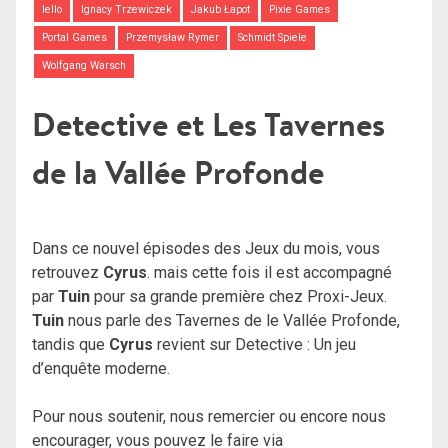
Iello
Ignacy Trzewiczek
Jakub Łapot
Pixie Games
Portal Games
Przemysław Rymer
Schmidt Spiele
Wolfgang Warsch
Detective et Les Tavernes
de la Vallée Profonde
Dans ce nouvel épisodes des Jeux du mois, vous
retrouvez
Cyrus
. mais cette fois il est accompagné
par
Tuin
pour sa grande première chez Proxi-Jeux.
Tuin
nous parle des Tavernes de le Vallée Profonde,
tandis que
Cyrus
revient sur Detective : Un jeu
d’enquête moderne.
Pour nous soutenir, nous remercier ou encore nous
encourager, vous pouvez le faire via