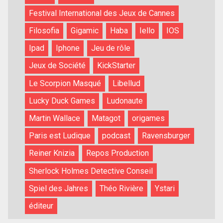
Festival International des Jeux de Cannes
Filosofia
Gigamic
Haba
Iello
IOS
Ipad
Iphone
Jeu de rôle
Jeux de Société
KickStarter
Le Scorpion Masqué
Libellud
Lucky Duck Games
Ludonaute
Martin Wallace
Matagot
origames
Paris est Ludique
podcast
Ravensburger
Reiner Knizia
Repos Production
Sherlock Holmes Detective Conseil
Spiel des Jahres
Théo Rivière
Ystari
éditeur