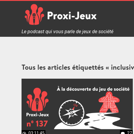
Skip
to
content
Proxi Jeux - Le podcast qui vous parle de jeux de soc
Le podcast qui vous parle de jeux de société
Tous les articles étiquettés « inclusiv
03:11:45
27