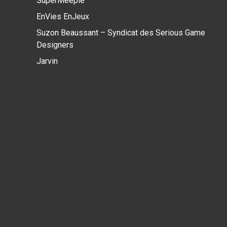
SuperMeeple
EnVies EnJeux
Suzon Beaussant – Syndicat des Serious Game
Designers
Jarvin