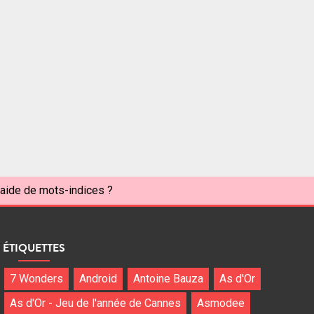
'aide de mots-indices ?
ÉTIQUETTES
7 Wonders
Android
Antoine Bauza
As d'Or
As d'Or - Jeu de l'année de Cannes
Asmodee