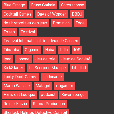
Blue Orange
Bruno Cathala
Carcassonne
Cocktail Games
Days of Wonder
DBDJ
des bretzels et des jeux
Dominion
Edge
Essen
Festival
Festival International des Jeux de Cannes
Filosofia
Gigamic
Haba
Iello
IOS
Ipad
Iphone
Jeu de rôle
Jeux de Société
KickStarter
Le Scorpion Masqué
Libellud
Lucky Duck Games
Ludonaute
Martin Wallace
Matagot
origames
Paris est Ludique
podcast
Ravensburger
Reiner Knizia
Repos Production
Sherlock Holmes Detective Conseil