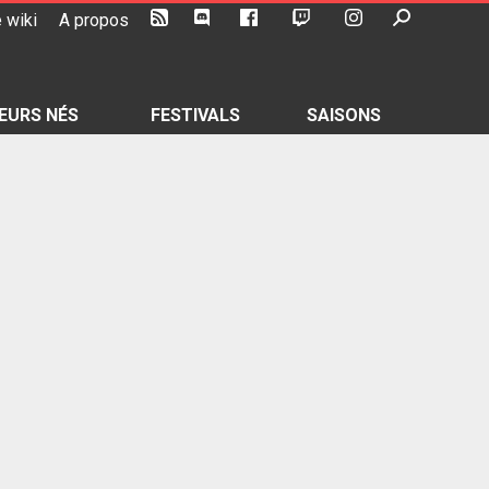
 wiki
A propos
EURS NÉS
FESTIVALS
SAISONS