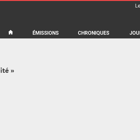
Le
iété
ÉMISSIONS
CHRONIQUES
JOU
ité »