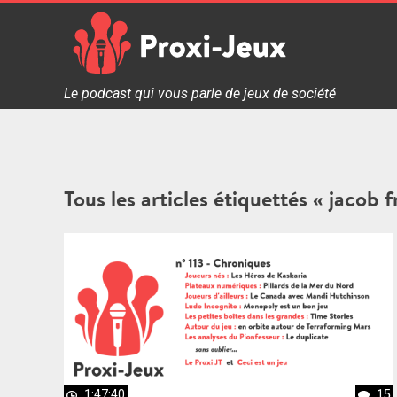
Skip
to
content
Proxi Jeux - Le podcast qui vous parle de jeux de soc
Le podcast qui vous parle de jeux de société
Tous les articles étiquettés « jacob f
1:47:40
15