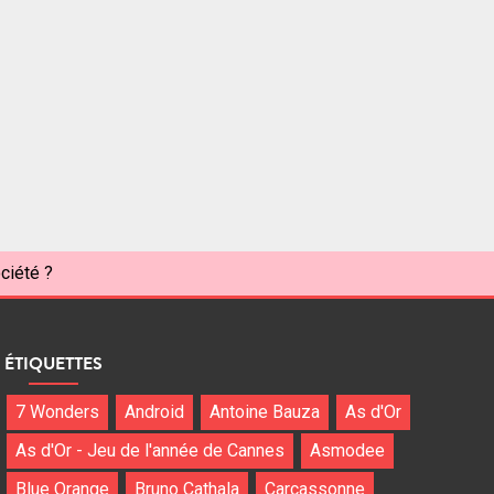
ciété ?
ÉTIQUETTES
7 Wonders
Android
Antoine Bauza
As d'Or
As d'Or - Jeu de l'année de Cannes
Asmodee
Blue Orange
Bruno Cathala
Carcassonne