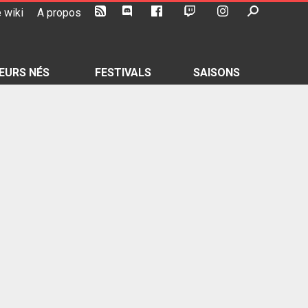
 wiki
A propos
EURS NÉS
FESTIVALS
SAISONS