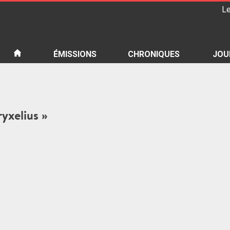
Le
iété
ÉMISSIONS
CHRONIQUES
JOU
ryxelius »