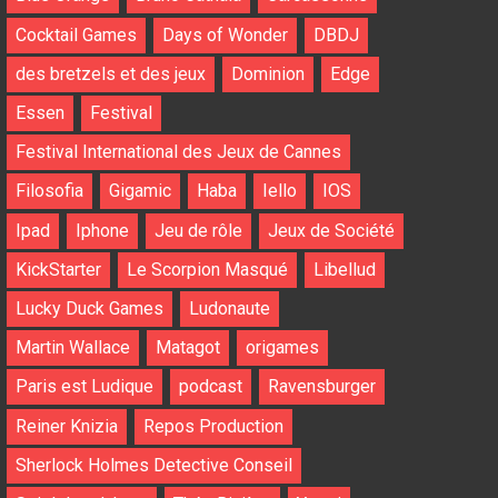
Cocktail Games
Days of Wonder
DBDJ
des bretzels et des jeux
Dominion
Edge
Essen
Festival
Festival International des Jeux de Cannes
Filosofia
Gigamic
Haba
Iello
IOS
Ipad
Iphone
Jeu de rôle
Jeux de Société
KickStarter
Le Scorpion Masqué
Libellud
Lucky Duck Games
Ludonaute
Martin Wallace
Matagot
origames
Paris est Ludique
podcast
Ravensburger
Reiner Knizia
Repos Production
Sherlock Holmes Detective Conseil