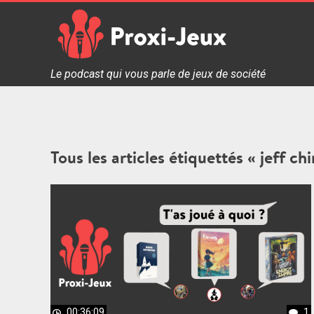
Skip
to
content
Proxi Jeux - Le podcast qui vous parle de jeux de soc
Le podcast qui vous parle de jeux de société
Tous les articles étiquettés « jeff chi
00:36:09
1