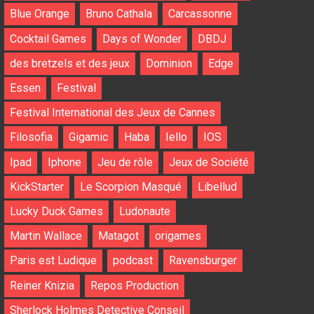
Blue Orange
Bruno Cathala
Carcassonne
Cocktail Games
Days of Wonder
DBDJ
des bretzels et des jeux
Dominion
Edge
Essen
Festival
Festival International des Jeux de Cannes
Filosofia
Gigamic
Haba
Iello
IOS
Ipad
Iphone
Jeu de rôle
Jeux de Société
KickStarter
Le Scorpion Masqué
Libellud
Lucky Duck Games
Ludonaute
Martin Wallace
Matagot
origames
Paris est Ludique
podcast
Ravensburger
Reiner Knizia
Repos Production
Sherlock Holmes Detective Conseil