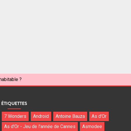
habitable ?
ÉTIQUETTES
7 Wonders
Android
Antoine Bauza
As d'Or
As d'Or - Jeu de l'année de Cannes
Asmodee