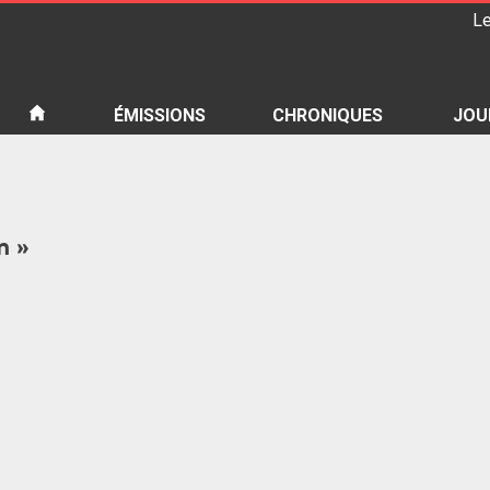
Le
iété
ÉMISSIONS
CHRONIQUES
JOU
n »