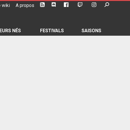
 wiki
A propos
EURS NÉS
FESTIVALS
SAISONS