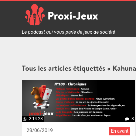
Skip
to
content
Proxi Jeux - Le podcast qui vous parle de jeux de soc
Le podcast qui vous parle de jeux de société
Tous les articles étiquettés « Kahuna
2:14:28
8
28/06/2019
En avant