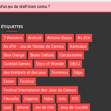
d'un jeu de draft bien connu ?
ÉTIQUETTES
7 Wonders
Android
Antoine Bauza
As d'Or
As d'Or - Jeu de l'année de Cannes
Asmodee
Blue Orange
Bruno Cathala
Carcassonne
Cocktail Games
Days of Wonder
DBDJ
des bretzels et des jeux
Dominion
Edge
Essen
Festival
Festival International des Jeux de Cannes
Filosofia
Gigamic
Haba
Iello
IOS
Ipad
Iphone
Jeu de rôle
Jeux de Société