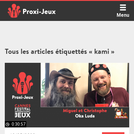
Skip
to
Menu
content
Proxi Jeux - Le podcast qui vous parle de jeux de société
Tous les articles étiquettés « kami »
0:30:57