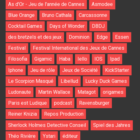
As d'Or - Jeu de l'année de Cannes
Asmodee
Blue Orange
Bruno Cathala
Carcassonne
Cocktail Games
Days of Wonder
DBDJ
des bretzels et des jeux
Dominion
Edge
Essen
Festival
Festival International des Jeux de Cannes
Filosofia
Gigamic
Haba
Iello
IOS
Ipad
Iphone
Jeu de rôle
Jeux de Société
KickStarter
Le Scorpion Masqué
Libellud
Lucky Duck Games
Ludonaute
Martin Wallace
Matagot
origames
Paris est Ludique
podcast
Ravensburger
Reiner Knizia
Repos Production
Sherlock Holmes Detective Conseil
Spiel des Jahres
Théo Rivière
Ystari
éditeur