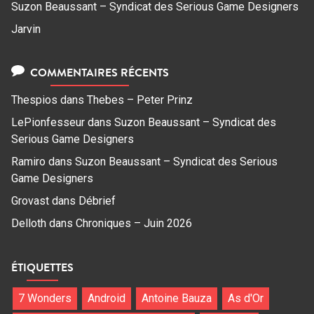
Suzon Beaussant – Syndicat des Serious Game Designers
Jarvin
COMMENTAIRES RÉCENTS
Thespios
dans
Thebes – Peter Prinz
LePionfesseur
dans
Suzon Beaussant – Syndicat des
Serious Game Designers
Ramiro
dans
Suzon Beaussant – Syndicat des Serious
Game Designers
Grovast
dans
Débrief
Delloth
dans
Chroniques – Juin 2026
ÉTIQUETTES
7 Wonders
Android
Antoine Bauza
As d'Or