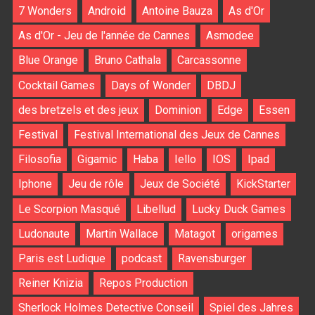
7 Wonders
Android
Antoine Bauza
As d'Or
As d'Or - Jeu de l'année de Cannes
Asmodee
Blue Orange
Bruno Cathala
Carcassonne
Cocktail Games
Days of Wonder
DBDJ
des bretzels et des jeux
Dominion
Edge
Essen
Festival
Festival International des Jeux de Cannes
Filosofia
Gigamic
Haba
Iello
IOS
Ipad
Iphone
Jeu de rôle
Jeux de Société
KickStarter
Le Scorpion Masqué
Libellud
Lucky Duck Games
Ludonaute
Martin Wallace
Matagot
origames
Paris est Ludique
podcast
Ravensburger
Reiner Knizia
Repos Production
Sherlock Holmes Detective Conseil
Spiel des Jahres