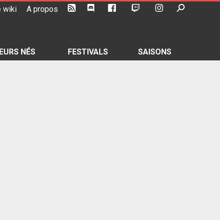
 wiki
A propos
EURS NÉS
FESTIVALS
SAISONS