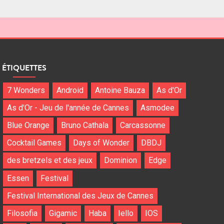
ÉTIQUETTES
7 Wonders
Android
Antoine Bauza
As d'Or
As d'Or - Jeu de l'année de Cannes
Asmodee
Blue Orange
Bruno Cathala
Carcassonne
Cocktail Games
Days of Wonder
DBDJ
des bretzels et des jeux
Dominion
Edge
Essen
Festival
Festival International des Jeux de Cannes
Filosofia
Gigamic
Haba
Iello
IOS