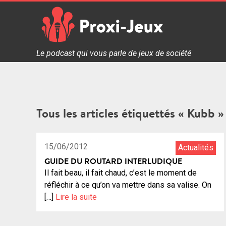
Skip
to
content
Proxi Jeux - Le podcast qui vous parle de jeux de soc
Le podcast qui vous parle de jeux de société
Tous les articles étiquettés « Kubb »
0:59:18
25
15/06/2012
Actualités
GUIDE DU ROUTARD INTERLUDIQUE
Il fait beau, il fait chaud, c’est le moment de
réfléchir à ce qu’on va mettre dans sa valise. On
[…]
Lire la suite