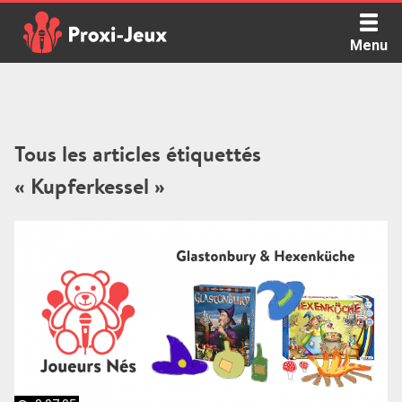
Skip
to
Menu
content
Proxi Jeux - Le podcast qui vous parle de jeux de société
Tous les articles étiquettés
« Kupferkessel »