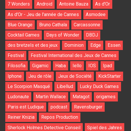
7 Wonders
Android
Antoine Bauza
As d'Or
As d'Or - Jeu de l'année de Cannes
Asmodee
Blue Orange
Bruno Cathala
Carcassonne
Cocktail Games
Days of Wonder
DBDJ
des bretzels et des jeux
Dominion
Edge
Essen
Festival
Festival International des Jeux de Cannes
Filosofia
Gigamic
Haba
Iello
IOS
Ipad
Iphone
Jeu de rôle
Jeux de Société
KickStarter
Le Scorpion Masqué
Libellud
Lucky Duck Games
Ludonaute
Martin Wallace
Matagot
origames
Paris est Ludique
podcast
Ravensburger
Reiner Knizia
Repos Production
Sherlock Holmes Detective Conseil
Spiel des Jahres