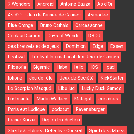
7 Wonders
Android
Antoine Bauza
As d'Or
As d'Or - Jeu de l'année de Cannes
Asmodee
Blue Orange
Bruno Cathala
Carcassonne
Cocktail Games
Days of Wonder
DBDJ
des bretzels et des jeux
Dominion
Edge
Essen
Festival
Festival International des Jeux de Cannes
Filosofia
Gigamic
Haba
Iello
IOS
Ipad
Iphone
Jeu de rôle
Jeux de Société
KickStarter
Le Scorpion Masqué
Libellud
Lucky Duck Games
Ludonaute
Martin Wallace
Matagot
origames
Paris est Ludique
podcast
Ravensburger
Reiner Knizia
Repos Production
Sherlock Holmes Detective Conseil
Spiel des Jahres