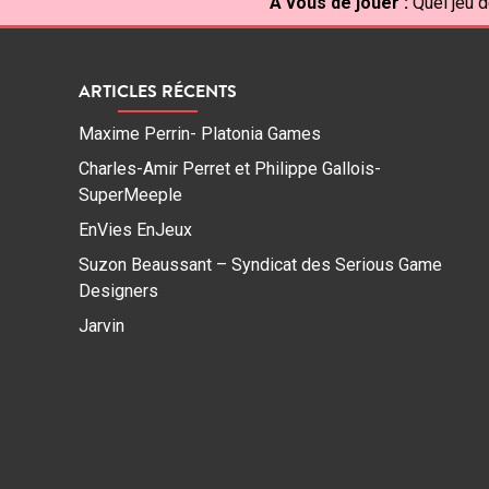
À vous de jouer :
Quel jeu d
ARTICLES RÉCENTS
Maxime Perrin- Platonia Games
Charles-Amir Perret et Philippe Gallois-
SuperMeeple
EnVies EnJeux
Suzon Beaussant – Syndicat des Serious Game
Designers
Jarvin