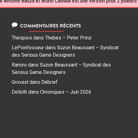
e Antoine Bauza et Bruno Cathala est une version pour 2 joueurs 
COMMENTAIRES RÉCENTS
Thespios
dans
Thebes – Peter Prinz
LePionfesseur
dans
Suzon Beaussant – Syndicat
des Serious Game Designers
Ramiro
dans
Suzon Beaussant – Syndicat des
Serious Game Designers
Grovast
dans
Débrief
Delloth
dans
Chroniques – Juin 2026