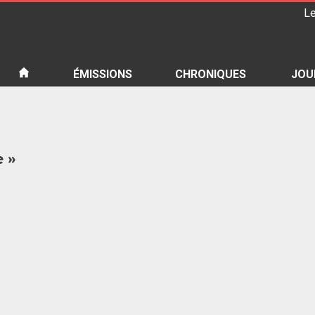
Le
iété
ÉMISSIONS
CHRONIQUES
JOU
e »