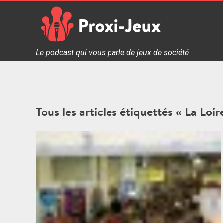
Skip
to
content
Proxi Jeux - Le podcast qui vous parle de jeux de soc
Le podcast qui vous parle de jeux de société
Tous les articles étiquettés « La Loir