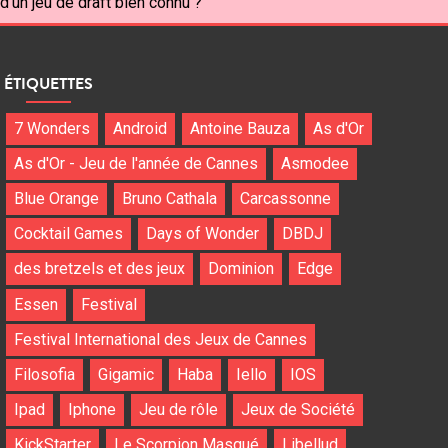
d'un jeu de draft bien connu ?
ÉTIQUETTES
7 Wonders
Android
Antoine Bauza
As d'Or
As d'Or - Jeu de l'année de Cannes
Asmodee
Blue Orange
Bruno Cathala
Carcassonne
Cocktail Games
Days of Wonder
DBDJ
des bretzels et des jeux
Dominion
Edge
Essen
Festival
Festival International des Jeux de Cannes
Filosofia
Gigamic
Haba
Iello
IOS
Ipad
Iphone
Jeu de rôle
Jeux de Société
KickStarter
Le Scorpion Masqué
Libellud