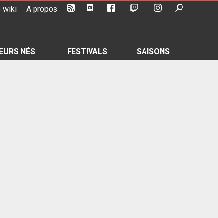
 wiki
A propos
EURS NÉS
FESTIVALS
SAISONS