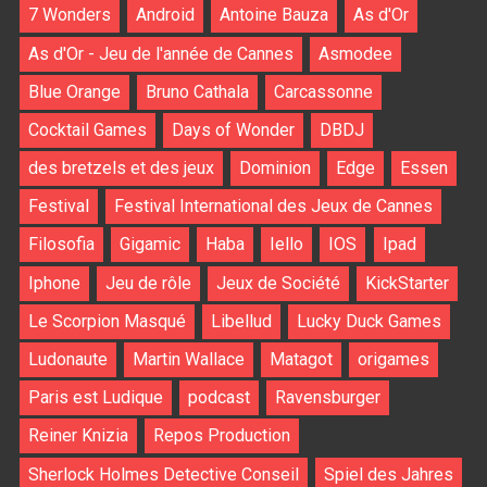
7 Wonders
Android
Antoine Bauza
As d'Or
As d'Or - Jeu de l'année de Cannes
Asmodee
Blue Orange
Bruno Cathala
Carcassonne
Cocktail Games
Days of Wonder
DBDJ
des bretzels et des jeux
Dominion
Edge
Essen
Festival
Festival International des Jeux de Cannes
Filosofia
Gigamic
Haba
Iello
IOS
Ipad
Iphone
Jeu de rôle
Jeux de Société
KickStarter
Le Scorpion Masqué
Libellud
Lucky Duck Games
Ludonaute
Martin Wallace
Matagot
origames
Paris est Ludique
podcast
Ravensburger
Reiner Knizia
Repos Production
Sherlock Holmes Detective Conseil
Spiel des Jahres