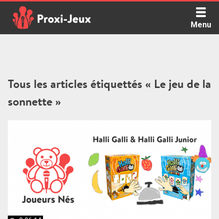
Skip
to
Menu
content
Proxi Jeux - Le podcast qui vous parle de jeux de société
Tous les articles étiquettés « Le jeu de la
sonnette »