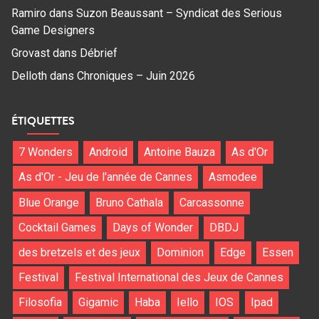
Ramiro
dans
Suzon Beaussant – Syndicat des Serious
Game Designers
Grovast
dans
Débrief
Delloth
dans
Chroniques – Juin 2026
ÉTIQUETTES
7 Wonders
Android
Antoine Bauza
As d'Or
As d'Or - Jeu de l'année de Cannes
Asmodee
Blue Orange
Bruno Cathala
Carcassonne
Cocktail Games
Days of Wonder
DBDJ
des bretzels et des jeux
Dominion
Edge
Essen
Festival
Festival International des Jeux de Cannes
Filosofia
Gigamic
Haba
Iello
IOS
Ipad