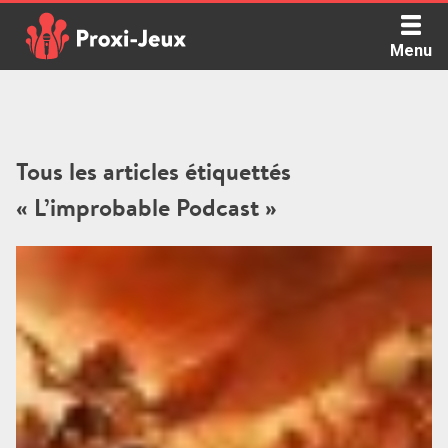
Skip
to
Menu
content
Proxi Jeux - Le podcast qui vous parle de jeux de société
Tous les articles étiquettés
« L’improbable Podcast »