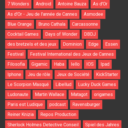
7 Wonders
Android
Antoine Bauza
As d'Or
As d'Or - Jeu de l'année de Cannes
Asmodee
Blue Orange
Bruno Cathala
Carcassonne
Cocktail Games
Days of Wonder
DBDJ
des bretzels et des jeux
Dominion
Edge
Essen
Festival
Festival International des Jeux de Cannes
Filosofia
Gigamic
Haba
Iello
IOS
Ipad
Iphone
Jeu de rôle
Jeux de Société
KickStarter
Le Scorpion Masqué
Libellud
Lucky Duck Games
Ludonaute
Martin Wallace
Matagot
origames
Paris est Ludique
podcast
Ravensburger
Reiner Knizia
Repos Production
Sherlock Holmes Detective Conseil
Spiel des Jahres