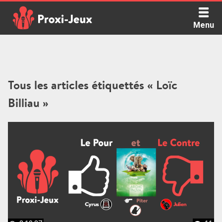
Skip
to
Menu
content
Proxi Jeux - Le podcast qui vous parle de jeux de société
Tous les articles étiquettés « Loïc
Billiau »