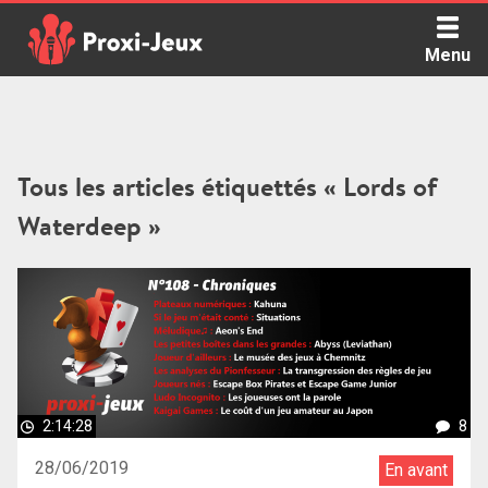
Skip
to
Menu
content
Proxi Jeux - Le podcast qui vous parle de jeux de société
Tous les articles étiquettés « Lords of
Waterdeep »
2:14:28
8
28/06/2019
En avant