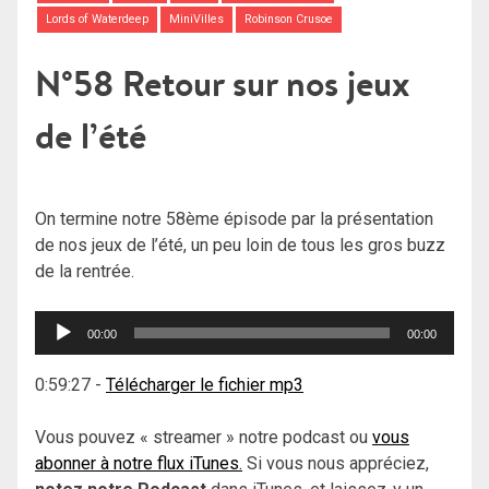
Lords of Waterdeep
MiniVilles
Robinson Crusoe
N°58 Retour sur nos jeux
de l’été
On termine notre 58ème épisode par la présentation
de nos jeux de l’été, un peu loin de tous les gros buzz
de la rentrée.
Lecteur
00:00
00:00
audio
0:59:27
-
Télécharger le fichier mp3
Vous pouvez « streamer » notre podcast ou
vous
abonner à notre flux iTunes.
Si vous nous appréciez,