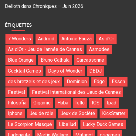
Delloth
dans
Chroniques – Juin 2026
ÉTIQUETTES
7 Wonders
Android
Antoine Bauza
As d'Or
As d'Or - Jeu de l'année de Cannes
Asmodee
Blue Orange
Bruno Cathala
Carcassonne
Cocktail Games
Days of Wonder
DBDJ
des bretzels et des jeux
Dominion
Edge
Essen
Festival
Festival International des Jeux de Cannes
Filosofia
Gigamic
Haba
Iello
IOS
Ipad
Iphone
Jeu de rôle
Jeux de Société
KickStarter
Le Scorpion Masqué
Libellud
Lucky Duck Games
Ludonaute
Martin Wallace
Matagot
origames