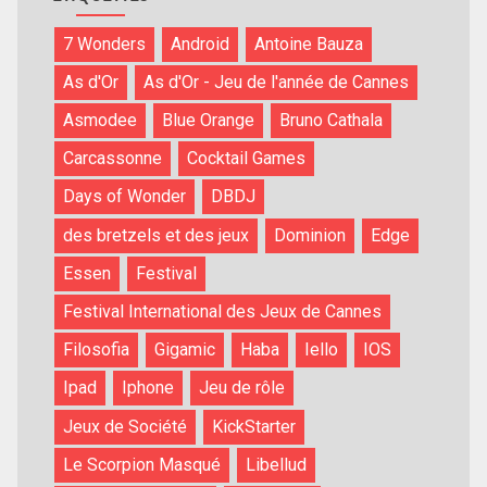
7 Wonders
Android
Antoine Bauza
As d'Or
As d'Or - Jeu de l'année de Cannes
Asmodee
Blue Orange
Bruno Cathala
Carcassonne
Cocktail Games
Days of Wonder
DBDJ
des bretzels et des jeux
Dominion
Edge
Essen
Festival
Festival International des Jeux de Cannes
Filosofia
Gigamic
Haba
Iello
IOS
Ipad
Iphone
Jeu de rôle
Jeux de Société
KickStarter
Le Scorpion Masqué
Libellud