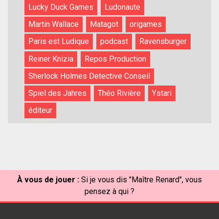
Lucky Duck Games
Ludonaute
Martin Wallace
Matagot
origames
Paris est Ludique
podcast
Ravensburger
Reiner Knizia
Repos Production
Sherlock Holmes Detective Conseil
Spiel des Jahres
Théo Rivière
Ystari
éditeur
À vous de jouer :
Si je vous dis "Maître Renard", vous
pensez à qui ?