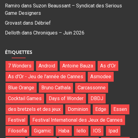
Ramiro
dans
Suzon Beaussant – Syndicat des Serious
Game Designers
Grovast
dans
Débrief
Delloth
dans
Chroniques – Juin 2026
ÉTIQUETTES
7 Wonders
Android
Antoine Bauza
As d'Or
As d'Or - Jeu de l'année de Cannes
Asmodee
Blue Orange
Bruno Cathala
Carcassonne
Cocktail Games
Days of Wonder
DBDJ
des bretzels et des jeux
Dominion
Edge
Essen
Festival
Festival International des Jeux de Cannes
Filosofia
Gigamic
Haba
Iello
IOS
Ipad