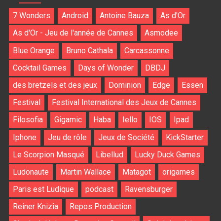
7 Wonders
Android
Antoine Bauza
As d'Or
As d'Or - Jeu de l'année de Cannes
Asmodee
Blue Orange
Bruno Cathala
Carcassonne
Cocktail Games
Days of Wonder
DBDJ
des bretzels et des jeux
Dominion
Edge
Essen
Festival
Festival International des Jeux de Cannes
Filosofia
Gigamic
Haba
Iello
IOS
Ipad
Iphone
Jeu de rôle
Jeux de Société
KickStarter
Le Scorpion Masqué
Libellud
Lucky Duck Games
Ludonaute
Martin Wallace
Matagot
origames
Paris est Ludique
podcast
Ravensburger
Reiner Knizia
Repos Production