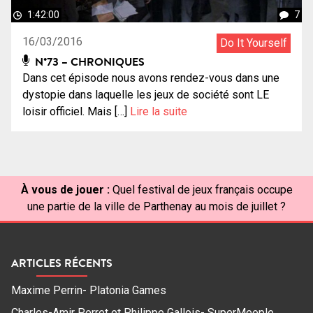
1:42:00
7
16/03/2016
Do It Yourself
N°73 – CHRONIQUES
Dans cet épisode nous avons rendez-vous dans une
dystopie dans laquelle les jeux de société sont LE
loisir officiel. Mais […]
Lire la suite
À vous de jouer :
Quel festival de jeux français occupe
une partie de la ville de Parthenay au mois de juillet ?
ARTICLES RÉCENTS
Maxime Perrin- Platonia Games
Charles-Amir Perret et Philippe Gallois- SuperMeeple