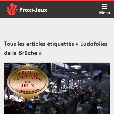
Skip
to
Menu
content
Proxi Jeux - Le podcast qui vous parle de jeux de société
Tous les articles étiquettés « Ludofolies
de la Brûche »