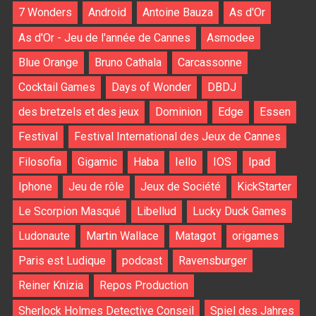
7 Wonders
Android
Antoine Bauza
As d'Or
As d'Or - Jeu de l'année de Cannes
Asmodee
Blue Orange
Bruno Cathala
Carcassonne
Cocktail Games
Days of Wonder
DBDJ
des bretzels et des jeux
Dominion
Edge
Essen
Festival
Festival International des Jeux de Cannes
Filosofia
Gigamic
Haba
Iello
IOS
Ipad
Iphone
Jeu de rôle
Jeux de Société
KickStarter
Le Scorpion Masqué
Libellud
Lucky Duck Games
Ludonaute
Martin Wallace
Matagot
origames
Paris est Ludique
podcast
Ravensburger
Reiner Knizia
Repos Production
Sherlock Holmes Detective Conseil
Spiel des Jahres