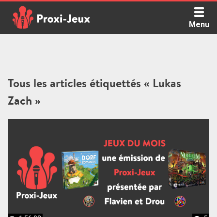
Skip
to
Menu
content
Proxi Jeux - Le podcast qui vous parle de jeux de société
Tous les articles étiquettés « Lukas
Zach »