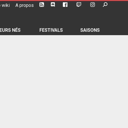
 wiki
A propos
EURS NÉS
FESTIVALS
SAISONS