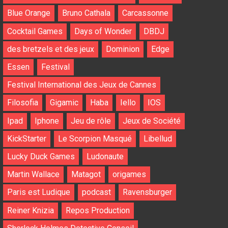
Blue Orange
Bruno Cathala
Carcassonne
Cocktail Games
Days of Wonder
DBDJ
des bretzels et des jeux
Dominion
Edge
Essen
Festival
Festival International des Jeux de Cannes
Filosofia
Gigamic
Haba
Iello
IOS
Ipad
Iphone
Jeu de rôle
Jeux de Société
KickStarter
Le Scorpion Masqué
Libellud
Lucky Duck Games
Ludonaute
Martin Wallace
Matagot
origames
Paris est Ludique
podcast
Ravensburger
Reiner Knizia
Repos Production