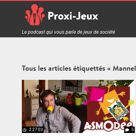
Skip
to
content
Proxi Jeux - Le podcast qui vous parle de jeux de soc
Le podcast qui vous parle de jeux de société
Tous les articles étiquettés « Mannel
2:27:03
5