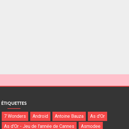
ÉTIQUETTES
7 Wonders
Android
Antoine Bauza
As d'Or
As d'Or - Jeu de l'année de Cannes
Asmodee