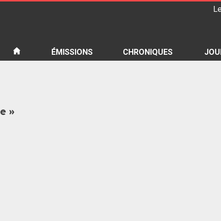
Le
iété
ÉMISSIONS
CHRONIQUES
JOU
e »