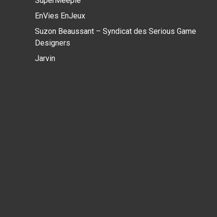
SuperMeeple
EnVies EnJeux
Suzon Beaussant – Syndicat des Serious Game
Designers
Jarvin