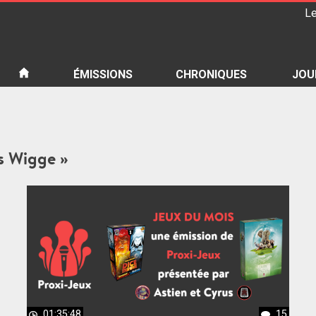
Le
iété
ÉMISSIONS
CHRONIQUES
JOU
as Wigge »
01:35:48
15