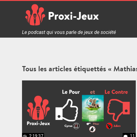
Skip
to
content
Proxi Jeux - Le podcast qui vous parle de jeux de soc
Le podcast qui vous parle de jeux de société
Tous les articles étiquettés « Mathi
2:19:37
11