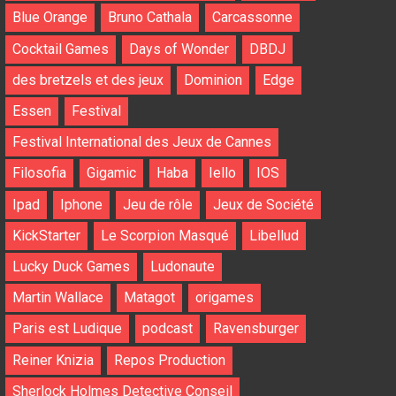
Blue Orange
Bruno Cathala
Carcassonne
Cocktail Games
Days of Wonder
DBDJ
des bretzels et des jeux
Dominion
Edge
Essen
Festival
Festival International des Jeux de Cannes
Filosofia
Gigamic
Haba
Iello
IOS
Ipad
Iphone
Jeu de rôle
Jeux de Société
KickStarter
Le Scorpion Masqué
Libellud
Lucky Duck Games
Ludonaute
Martin Wallace
Matagot
origames
Paris est Ludique
podcast
Ravensburger
Reiner Knizia
Repos Production
Sherlock Holmes Detective Conseil