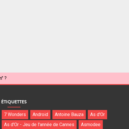
n" ?
ÉTIQUETTES
7 Wonders
Android
Antoine Bauza
As d'Or
As d'Or - Jeu de l'année de Cannes
Asmodee