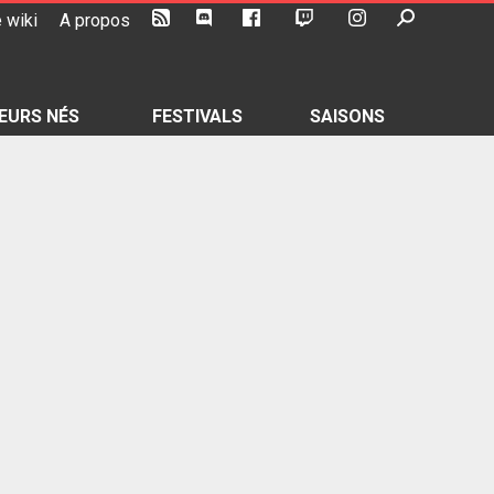
 wiki
A propos
EURS NÉS
FESTIVALS
SAISONS