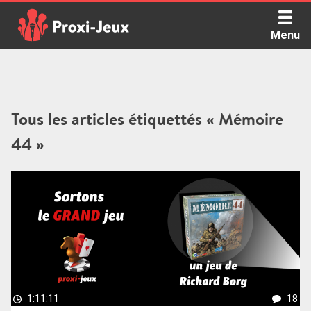
Skip
to
Menu
content
Proxi Jeux - Le podcast qui vous parle de jeux de société
Tous les articles étiquettés « Mémoire
44 »
1:11:11
18