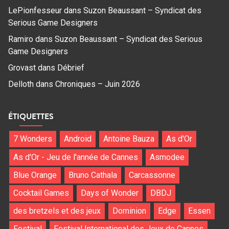
LePionfesseur
dans
Suzon Beaussant – Syndicat des
Serious Game Designers
Ramiro
dans
Suzon Beaussant – Syndicat des Serious
Game Designers
Grovast
dans
Débrief
Delloth
dans
Chroniques – Juin 2026
ÉTIQUETTES
7 Wonders
Android
Antoine Bauza
As d'Or
As d'Or - Jeu de l'année de Cannes
Asmodee
Blue Orange
Bruno Cathala
Carcassonne
Cocktail Games
Days of Wonder
DBDJ
des bretzels et des jeux
Dominion
Edge
Essen
Festival
Festival International des Jeux de Cannes