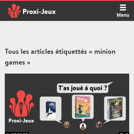
Skip
to
Menu
content
Proxi Jeux - Le podcast qui vous parle de jeux de société
Tous les articles étiquettés « minion
games »