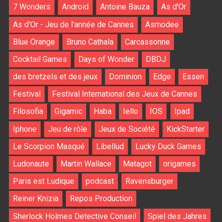
7 Wonders
Android
Antoine Bauza
As d'Or
As d'Or - Jeu de l'année de Cannes
Asmodee
Blue Orange
Bruno Cathala
Carcassonne
Cocktail Games
Days of Wonder
DBDJ
des bretzels et des jeux
Dominion
Edge
Essen
Festival
Festival International des Jeux de Cannes
Filosofia
Gigamic
Haba
Iello
IOS
Ipad
Iphone
Jeu de rôle
Jeux de Société
KickStarter
Le Scorpion Masqué
Libellud
Lucky Duck Games
Ludonaute
Martin Wallace
Matagot
origames
Paris est Ludique
podcast
Ravensburger
Reiner Knizia
Repos Production
Sherlock Holmes Detective Conseil
Spiel des Jahres