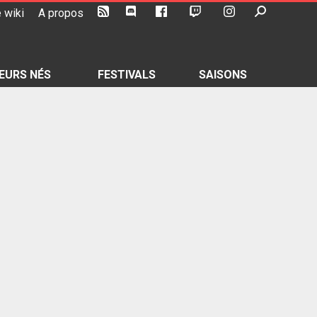
 wiki
A propos
EURS NÉS
FESTIVALS
SAISONS