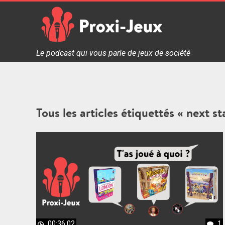
Skip
to
content
Proxi Jeux - Le podcast qui vous parle de jeux de soc
Le podcast qui vous parle de jeux de société
Tous les articles étiquettés « next s
00:36:02
1