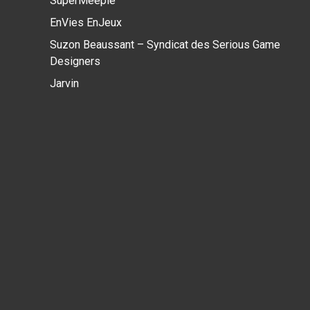
SuperMeeple
EnVies EnJeux
Suzon Beaussant – Syndicat des Serious Game
Designers
Jarvin