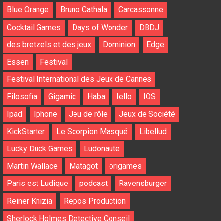
Blue Orange
Bruno Cathala
Carcassonne
Cocktail Games
Days of Wonder
DBDJ
des bretzels et des jeux
Dominion
Edge
Essen
Festival
Festival International des Jeux de Cannes
Filosofia
Gigamic
Haba
Iello
IOS
Ipad
Iphone
Jeu de rôle
Jeux de Société
KickStarter
Le Scorpion Masqué
Libellud
Lucky Duck Games
Ludonaute
Martin Wallace
Matagot
origames
Paris est Ludique
podcast
Ravensburger
Reiner Knizia
Repos Production
Sherlock Holmes Detective Conseil