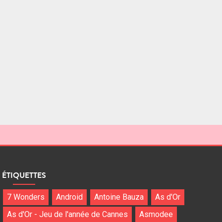
ÉTIQUETTES
7 Wonders
Android
Antoine Bauza
As d'Or
As d'Or - Jeu de l'année de Cannes
Asmodee