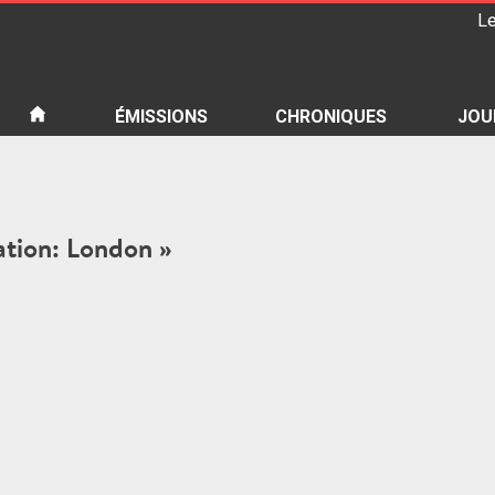
Le
iété
ÉMISSIONS
CHRONIQUES
JOU
tation: London »