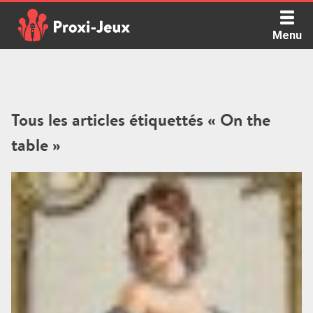
Skip
to
Menu
content
Proxi Jeux - Le podcast qui vous parle de jeux de société
Tous les articles étiquettés « On the
table »