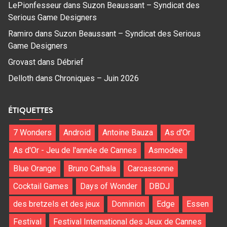
LePionfesseur
dans
Suzon Beaussant – Syndicat des
Serious Game Designers
Ramiro
dans
Suzon Beaussant – Syndicat des Serious
Game Designers
Grovast
dans
Débrief
Delloth
dans
Chroniques – Juin 2026
ÉTIQUETTES
7 Wonders
Android
Antoine Bauza
As d'Or
As d'Or - Jeu de l'année de Cannes
Asmodee
Blue Orange
Bruno Cathala
Carcassonne
Cocktail Games
Days of Wonder
DBDJ
des bretzels et des jeux
Dominion
Edge
Essen
Festival
Festival International des Jeux de Cannes