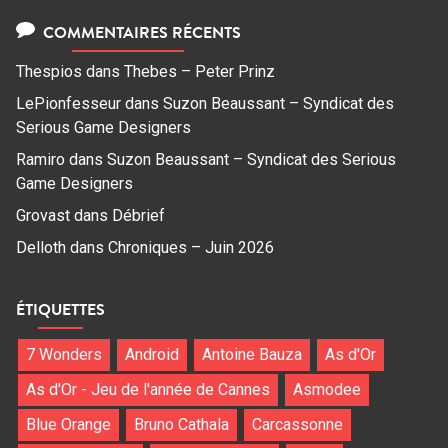
COMMENTAIRES RÉCENTS
Thespios
dans
Thebes – Peter Prinz
LePionfesseur
dans
Suzon Beaussant – Syndicat des
Serious Game Designers
Ramiro
dans
Suzon Beaussant – Syndicat des Serious
Game Designers
Grovast
dans
Débrief
Delloth
dans
Chroniques – Juin 2026
ÉTIQUETTES
7 Wonders
Android
Antoine Bauza
As d'Or
As d'Or - Jeu de l'année de Cannes
Asmodee
Blue Orange
Bruno Cathala
Carcassonne