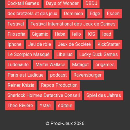
Cocktail Games
Days of Wonder
DBDJ
des bretzels et des jeux
Dominion
Edge
Essen
Festival
Festival International des Jeux de Cannes
Filosofia
Gigamic
Haba
Iello
IOS
Ipad
Iphone
Jeu de rôle
Jeux de Société
KickStarter
Le Scorpion Masqué
Libellud
Lucky Duck Games
Ludonaute
Martin Wallace
Matagot
origames
Paris est Ludique
podcast
Ravensburger
Reiner Knizia
Repos Production
Sherlock Holmes Detective Conseil
Spiel des Jahres
Théo Rivière
Ystari
éditeur
© Proxi-Jeux 2026