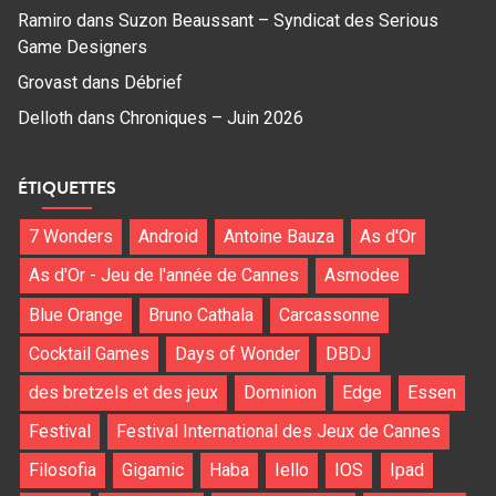
Ramiro
dans
Suzon Beaussant – Syndicat des Serious
Game Designers
Grovast
dans
Débrief
Delloth
dans
Chroniques – Juin 2026
ÉTIQUETTES
7 Wonders
Android
Antoine Bauza
As d'Or
As d'Or - Jeu de l'année de Cannes
Asmodee
Blue Orange
Bruno Cathala
Carcassonne
Cocktail Games
Days of Wonder
DBDJ
des bretzels et des jeux
Dominion
Edge
Essen
Festival
Festival International des Jeux de Cannes
Filosofia
Gigamic
Haba
Iello
IOS
Ipad