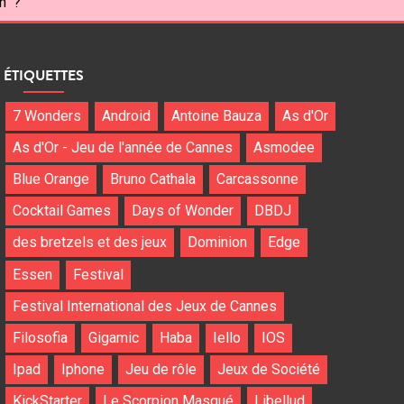
n" ?
ÉTIQUETTES
7 Wonders
Android
Antoine Bauza
As d'Or
As d'Or - Jeu de l'année de Cannes
Asmodee
Blue Orange
Bruno Cathala
Carcassonne
Cocktail Games
Days of Wonder
DBDJ
des bretzels et des jeux
Dominion
Edge
Essen
Festival
Festival International des Jeux de Cannes
Filosofia
Gigamic
Haba
Iello
IOS
Ipad
Iphone
Jeu de rôle
Jeux de Société
KickStarter
Le Scorpion Masqué
Libellud