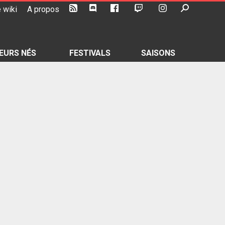
 wiki
A propos
EURS NÉS
FESTIVALS
SAISONS