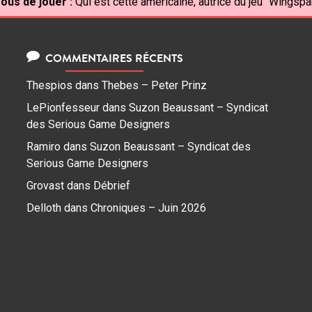
ous de jouer :
Qui est cette américaine, autrice du jeu "Wingspa
COMMENTAIRES RÉCENTS
Thespios
dans
Thebes – Peter Prinz
LePionfesseur
dans
Suzon Beaussant – Syndicat
des Serious Game Designers
Ramiro
dans
Suzon Beaussant – Syndicat des
Serious Game Designers
Grovast
dans
Débrief
Delloth
dans
Chroniques – Juin 2026