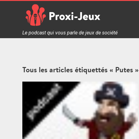
Skip
to
content
Proxi Jeux - Le podcast qui vous parle de jeux de soc
Le podcast qui vous parle de jeux de société
Tous les articles étiquettés « Putes »