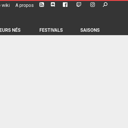
 wiki
A propos
EURS NÉS
FESTIVALS
SAISONS