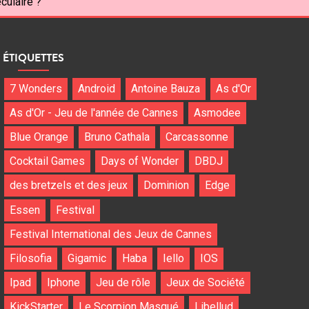
culaire ?
ÉTIQUETTES
7 Wonders
Android
Antoine Bauza
As d'Or
As d'Or - Jeu de l'année de Cannes
Asmodee
Blue Orange
Bruno Cathala
Carcassonne
Cocktail Games
Days of Wonder
DBDJ
des bretzels et des jeux
Dominion
Edge
Essen
Festival
Festival International des Jeux de Cannes
Filosofia
Gigamic
Haba
Iello
IOS
Ipad
Iphone
Jeu de rôle
Jeux de Société
KickStarter
Le Scorpion Masqué
Libellud