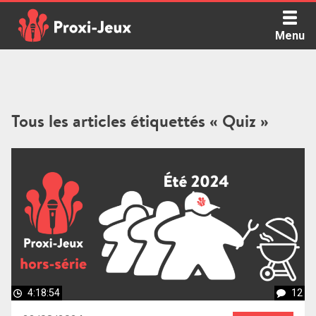
Skip
to
Menu
content
Proxi Jeux - Le podcast qui vous parle de jeux de société
Tous les articles étiquettés « Quiz »
4:18:54
12