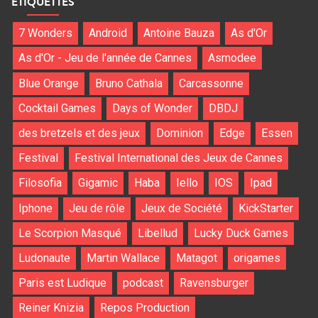
ÉTIQUETTES
7 Wonders
Android
Antoine Bauza
As d'Or
As d'Or - Jeu de l'année de Cannes
Asmodee
Blue Orange
Bruno Cathala
Carcassonne
Cocktail Games
Days of Wonder
DBDJ
des bretzels et des jeux
Dominion
Edge
Essen
Festival
Festival International des Jeux de Cannes
Filosofia
Gigamic
Haba
Iello
IOS
Ipad
Iphone
Jeu de rôle
Jeux de Société
KickStarter
Le Scorpion Masqué
Libellud
Lucky Duck Games
Ludonaute
Martin Wallace
Matagot
origames
Paris est Ludique
podcast
Ravensburger
Reiner Knizia
Repos Production