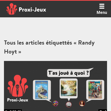
Skip
to
Menu
content
Proxi Jeux - Le podcast qui vous parle de jeux de société
Tous les articles étiquettés « Randy
Hoyt »