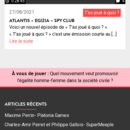
0:28:45
4
27/08/2021
T'as joué à quoi ?
ATLANTIS – EGIZIA – SPY CLUB
Voici un nouvel épisode de « T’as joué à quoi ? ».
« T’as joué à quoi ? » c’est une émission courte au […]
Lire la suite
À vous de jouer :
Quel mouvement veut promouvoir
l'égalité homme-femme dans la société civile ?
ARTICLES RÉCENTS
Maxime Perrin- Platonia Games
Charles-Amir Perret et Philippe Gallois- SuperMeeple