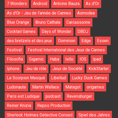
7 Wonders
Android
Antoine Bauza
As d'Or
As d'Or - Jeu de l'année de Cannes
Asmodee
Blue Orange
Bruno Cathala
Carcassonne
Cocktail Games
Days of Wonder
DBDJ
des bretzels et des jeux
Dominion
Edge
Essen
Festival
Festival International des Jeux de Cannes
Filosofia
Gigamic
Haba
Iello
IOS
Ipad
Iphone
Jeu de rôle
Jeux de Société
KickStarter
Le Scorpion Masqué
Libellud
Lucky Duck Games
Ludonaute
Martin Wallace
Matagot
origames
Paris est Ludique
podcast
Ravensburger
Reiner Knizia
Repos Production
Sherlock Holmes Detective Conseil
Spiel des Jahres