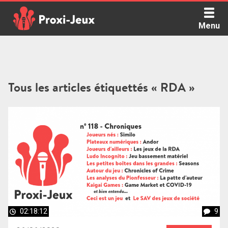
Skip
to
Menu
content
Proxi Jeux - Le podcast qui vous parle de jeux de société
Tous les articles étiquettés « RDA »
02:18:12
9