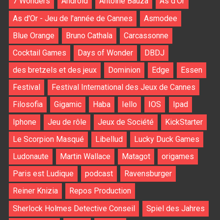
7 Wonders
Android
Antoine Bauza
As d'Or
As d'Or - Jeu de l'année de Cannes
Asmodee
Blue Orange
Bruno Cathala
Carcassonne
Cocktail Games
Days of Wonder
DBDJ
des bretzels et des jeux
Dominion
Edge
Essen
Festival
Festival International des Jeux de Cannes
Filosofia
Gigamic
Haba
Iello
IOS
Ipad
Iphone
Jeu de rôle
Jeux de Société
KickStarter
Le Scorpion Masqué
Libellud
Lucky Duck Games
Ludonaute
Martin Wallace
Matagot
origames
Paris est Ludique
podcast
Ravensburger
Reiner Knizia
Repos Production
Sherlock Holmes Detective Conseil
Spiel des Jahres