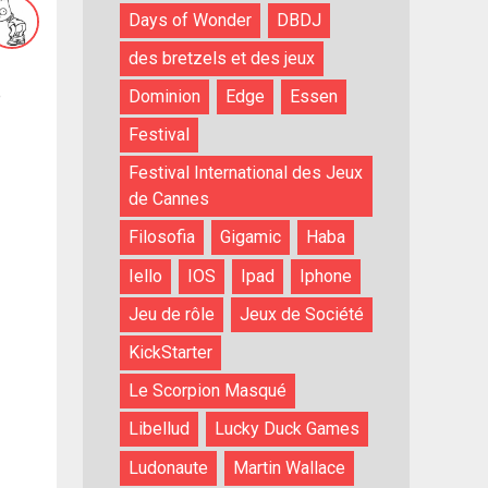
Days of Wonder
DBDJ
des bretzels et des jeux
é
Dominion
Edge
Essen
Festival
Festival International des Jeux
de Cannes
Filosofia
Gigamic
Haba
Iello
IOS
Ipad
Iphone
Jeu de rôle
Jeux de Société
KickStarter
Le Scorpion Masqué
Libellud
Lucky Duck Games
Ludonaute
Martin Wallace