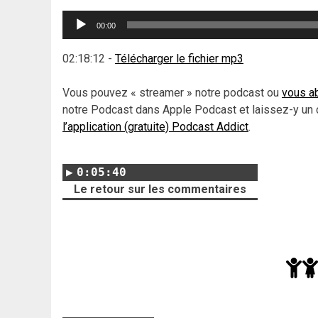
Lecteur
00:00
audio
02:18:12
-
Télécharger le fichier mp3
Vous pouvez « streamer » notre podcast ou
vous ab
notre Podcast dans Apple Podcast et laissez-y un 
l’application (gratuite) Podcast Addict
.
0:05:40
Le retour sur les commentaires