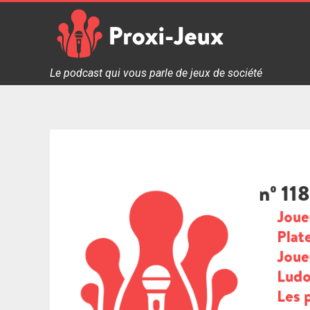
Skip
to
content
Proxi Jeux - Le podcast qui vous parle de jeux de soc
Le podcast qui vous parle de jeux de société