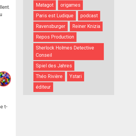
Matagot
origames
lent.
ou
Paris est Ludique
podcast
Ravensburger
Reiner Knizia
Repos Production
Sherlock Holmes Detective
Conseil
Spiel des Jahres
Théo Rivière
Ystari
éditeur
e t-