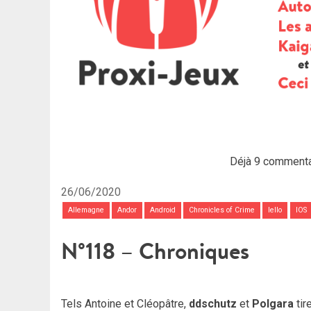
Déjà 9 commenta
26/06/2020
Allemagne
Andor
Android
Chronicles of Crime
Iello
IOS
N°118 – Chroniques
Tels Antoine et Cléopâtre,
ddschutz
et
Polgara
tir