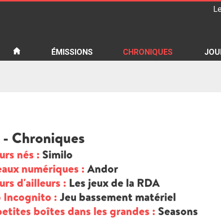
Le
iété
ÉMISSIONS
CHRONIQUES
JOU