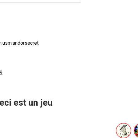
m.usm.andorsecret
69
eci est un jeu