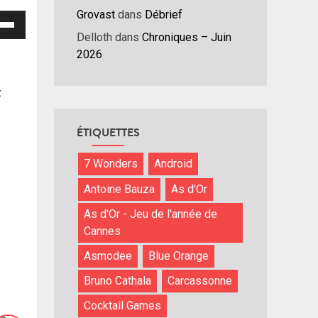
Grovast
dans
Débrief
isez
Delloth
dans
Chroniques – Juin
hes
2026
/bas
r
z
menter
ÉTIQUETTES
nuer
7 Wonders
Android
ume.
Antoine Bauza
As d'Or
As d'Or - Jeu de l'année de
Cannes
Asmodee
Blue Orange
Bruno Cathala
Carcassonne
Cocktail Games