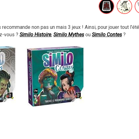
 recommande non pas un mais 3 jeux ! Ainsi, pour jouer tout l’ét
ez-vous ?
Similo Histoire
,
Similo Mythes
ou
Similo Contes
?