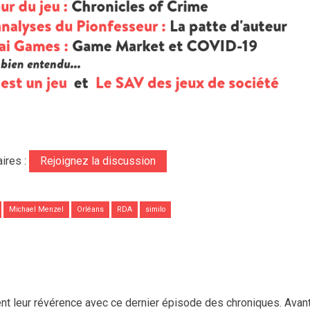
ires :
Rejoignez la discussion
Michael Menzel
Orléans
RDA
similo
ent leur révérence avec ce dernier épisode des chroniques. Avan