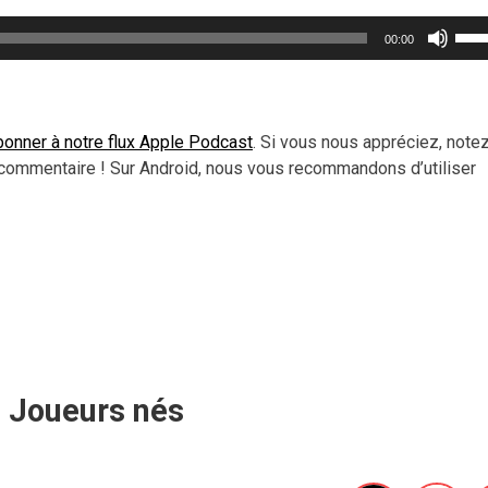
Util
00:00
les
flèc
haut
pou
onner à notre flux Apple Podcast
. Si vous nous appréciez, note
aug
commentaire ! Sur Android, nous vous recommandons d’utiliser
ou
dimi
le
vol
Joueurs nés