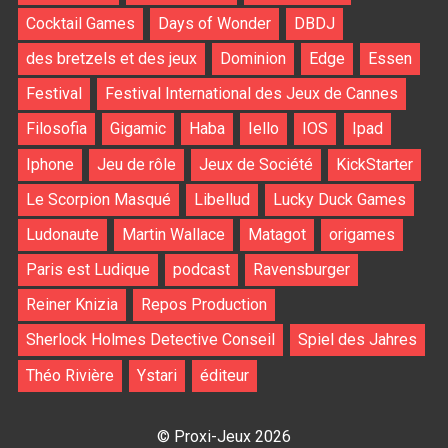
Cocktail Games
Days of Wonder
DBDJ
des bretzels et des jeux
Dominion
Edge
Essen
Festival
Festival International des Jeux de Cannes
Filosofia
Gigamic
Haba
Iello
IOS
Ipad
Iphone
Jeu de rôle
Jeux de Société
KickStarter
Le Scorpion Masqué
Libellud
Lucky Duck Games
Ludonaute
Martin Wallace
Matagot
origames
Paris est Ludique
podcast
Ravensburger
Reiner Knizia
Repos Production
Sherlock Holmes Detective Conseil
Spiel des Jahres
Théo Rivière
Ystari
éditeur
© Proxi-Jeux 2026