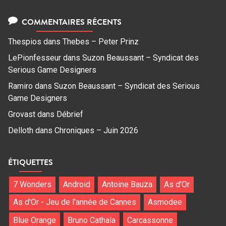
COMMENTAIRES RÉCENTS
Thespios
dans
Thebes – Peter Prinz
LePionfesseur
dans
Suzon Beaussant – Syndicat des
Serious Game Designers
Ramiro
dans
Suzon Beaussant – Syndicat des Serious
Game Designers
Grovast
dans
Débrief
Delloth
dans
Chroniques – Juin 2026
ÉTIQUETTES
7 Wonders
Android
Antoine Bauza
As d'Or
As d'Or - Jeu de l'année de Cannes
Asmodee
Blue Orange
Bruno Cathala
Carcassonne