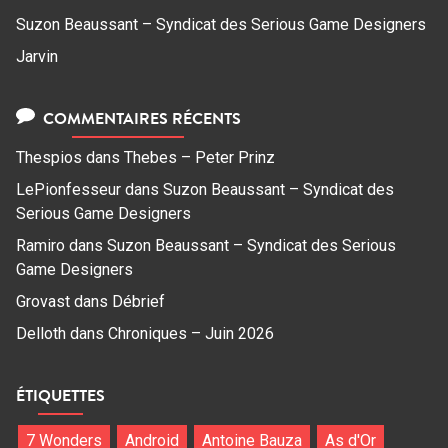
Suzon Beaussant – Syndicat des Serious Game Designers
Jarvin
COMMENTAIRES RÉCENTS
Thespios
dans
Thebes – Peter Prinz
LePionfesseur
dans
Suzon Beaussant – Syndicat des
Serious Game Designers
Ramiro
dans
Suzon Beaussant – Syndicat des Serious
Game Designers
Grovast
dans
Débrief
Delloth
dans
Chroniques – Juin 2026
ÉTIQUETTES
7 Wonders
Android
Antoine Bauza
As d'Or