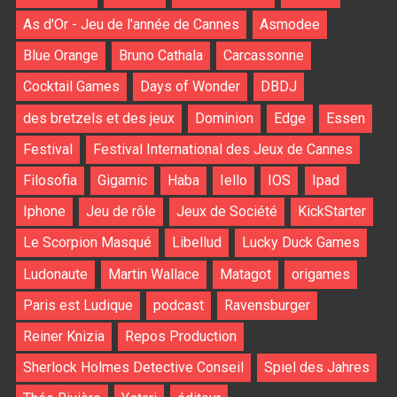
As d'Or - Jeu de l'année de Cannes
Asmodee
Blue Orange
Bruno Cathala
Carcassonne
Cocktail Games
Days of Wonder
DBDJ
des bretzels et des jeux
Dominion
Edge
Essen
Festival
Festival International des Jeux de Cannes
Filosofia
Gigamic
Haba
Iello
IOS
Ipad
Iphone
Jeu de rôle
Jeux de Société
KickStarter
Le Scorpion Masqué
Libellud
Lucky Duck Games
Ludonaute
Martin Wallace
Matagot
origames
Paris est Ludique
podcast
Ravensburger
Reiner Knizia
Repos Production
Sherlock Holmes Detective Conseil
Spiel des Jahres