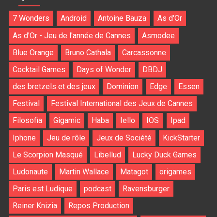
7 Wonders
Android
Antoine Bauza
As d'Or
As d'Or - Jeu de l'année de Cannes
Asmodee
Blue Orange
Bruno Cathala
Carcassonne
Cocktail Games
Days of Wonder
DBDJ
des bretzels et des jeux
Dominion
Edge
Essen
Festival
Festival International des Jeux de Cannes
Filosofia
Gigamic
Haba
Iello
IOS
Ipad
Iphone
Jeu de rôle
Jeux de Société
KickStarter
Le Scorpion Masqué
Libellud
Lucky Duck Games
Ludonaute
Martin Wallace
Matagot
origames
Paris est Ludique
podcast
Ravensburger
Reiner Knizia
Repos Production