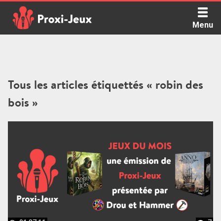
Skip
to
Menu
content
Proxi Jeux - Le podcast qui vous parle de jeux de société
Tous les articles étiquettés « robin des
bois »