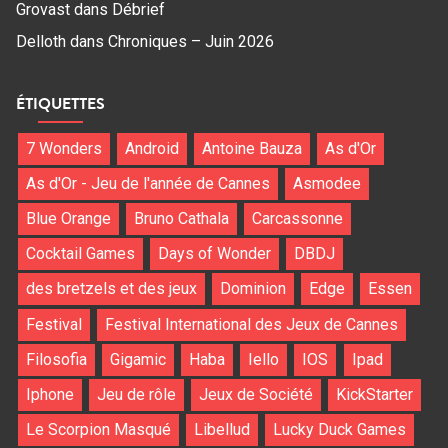
Grovast
dans
Débrief
Delloth
dans
Chroniques – Juin 2026
ÉTIQUETTES
7 Wonders
Android
Antoine Bauza
As d'Or
As d'Or - Jeu de l'année de Cannes
Asmodee
Blue Orange
Bruno Cathala
Carcassonne
Cocktail Games
Days of Wonder
DBDJ
des bretzels et des jeux
Dominion
Edge
Essen
Festival
Festival International des Jeux de Cannes
Filosofia
Gigamic
Haba
Iello
IOS
Ipad
Iphone
Jeu de rôle
Jeux de Société
KickStarter
Le Scorpion Masqué
Libellud
Lucky Duck Games